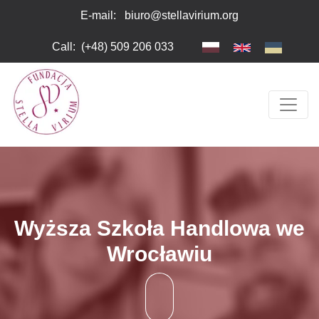
Skip to main content
Please
E-mail:
biuro@stellavirium.org
note:
This
Call
:
(+48) 509 206 033
website
includes
an
accessibility
system.
Wyższa Szkoła Handlowa we
Wrocławiu