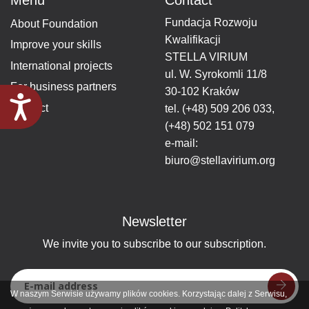
Fundacja Rozwoju
About Foundation
Kwalifikacji
Improve your skills
STELLA VIRIUM
International projects
ul. W. Syrokomli 11/8
For business partners
30-102 Kraków
Accessibility
Contact
tel.
(+48) 509 206 033
,
(+48) 502 151 079
e-mail:
biuro@stellavirium.org
Newsletter
We invite you to subscribe to our subscription.
W naszym Serwisie używamy plików cookies. Korzystając dalej z Serwisu,