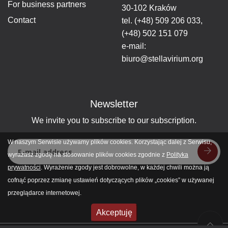
For business partners
30-102 Kraków
Contact
tel.
(+48) 509 206 033
,
(+48) 502 151 079
e-mail:
biuro@stellavirium.org
Newsletter
We invite you to subscribe to our subscription.
W naszym Serwisie używamy plików cookies. Korzystając dalej z Serwisu,
wyrażasz zgodę na stosowanie plików cookies zgodnie z
Polityka
prywatności
. Wyrażenie zgody jest dobrowolne, w każdej chwili można ją
cofnąć poprzez zmianę ustawień dotyczących plików „cookies” w używanej
przeglądarce internetowej.
Akceptuję