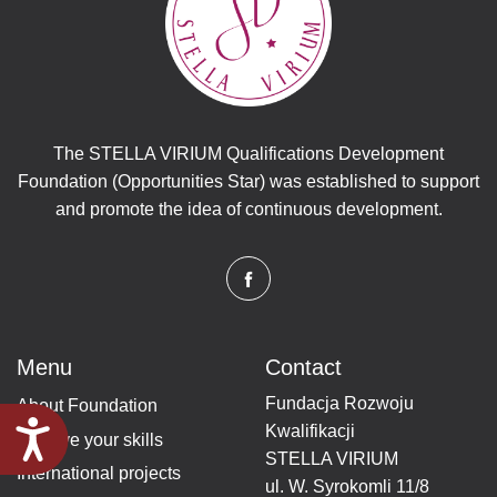
The STELLA VIRIUM Qualifications Development
Foundation (Opportunities Star) was established to support
and promote the idea of ​​continuous development.
Menu
Contact
Fundacja Rozwoju
About Foundation
Accessibility
Kwalifikacji
Improve your skills
STELLA VIRIUM
International projects
ul. W. Syrokomli 11/8