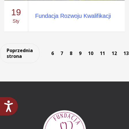
19
Fundacja Rozwoju Kwalifikacji
Sty
Paginacja
Poprzednia
6
7
8
9
10
11
12
13
strona
Dostępność