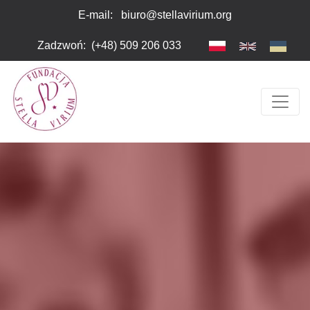
Przejdź do głównej zawartości
Uwaga:
E-mail:
biuro@stellavirium.org
Ta
strona
Zadzwoń
:
(+48) 509 206 033
internetowa
zawiera
system
ułatwień
dostępu.