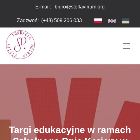
Przejdź do głównej zawartości
Uwaga:
E-mail:
biuro@stellavirium.org
Ta
strona
Zadzwoń
:
(+48) 509 206 033
internetowa
zawiera
system
ułatwień
dostępu.
Targi edukacyjne w ramach