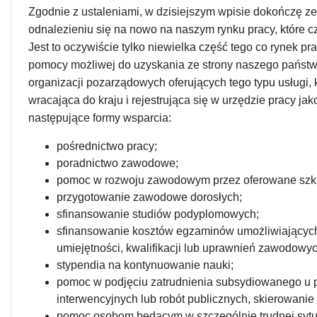
Zgodnie z ustaleniami, w dzisiejszym wpisie dokończę 
odnalezieniu się na nowo na naszym rynku pracy, które 
Jest to oczywiście tylko niewielka część tego co rynek pr
pomocy możliwej do uzyskania ze strony naszego państwa,
organizacji pozarządowych oferujących tego typu usługi,
wracająca do kraju i rejestrująca się w urzędzie pracy j
następujące formy wsparcia:
pośrednictwo pracy;
poradnictwo zawodowe;
pomoc w rozwoju zawodowym przez oferowane szkol
przygotowanie zawodowe dorosłych;
sfinansowanie studiów podyplomowych;
sfinansowanie kosztów egzaminów umożliwiającyc
umiejętności, kwalifikacji lub uprawnień zawodowyc
stypendia na kontynuowanie nauki;
pomoc w podjęciu zatrudnienia subsydiowanego u 
interwencyjnych lub robót publicznych, skierowani
pomoc osobom będącym w szczególnie trudnej sytuac