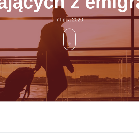
jących z emigra
7 lipca 2020