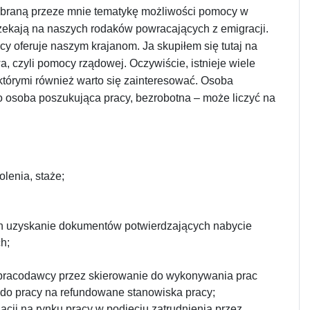
zebraną przeze mnie tematykę możliwości pomocy w
czekają na naszych rodaków powracających z emigracji.
acy oferuje naszym krajanom. Ja skupiłem się tutaj na
 czyli pomocy rządowej. Oczywiście, istnieje wiele
 którymi również warto się zainteresować. Osoba
ako osoba poszukująca pracy, bezrobotna – może liczyć na
enia, staże;
h uzyskanie dokumentów potwierdzających nabycie
h;
pracodawcy przez skierowanie do wykonywania prac
e do pracy na refundowane stanowiska pracy;
ji na rynku pracy w podjęciu zatrudnienia przez