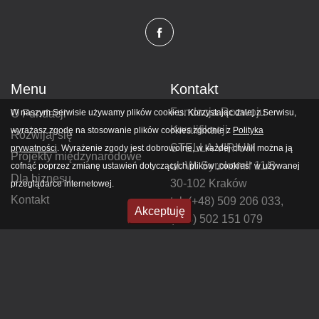
Menu
Kontakt
Fundacja Rozwoju
O Fundacji
W naszym Serwisie używamy plików cookies. Korzystając dalej z Serwisu,
Kwalifikacji
wyrażasz zgodę na stosowanie plików cookies zgodnie z
Polityka
Rozwijaj się
STELLA VIRIUM
prywatności
. Wyrażenie zgody jest dobrowolne, w każdej chwili można ją
Projekty międzynarodowe
ul. W. Syrokomli 11/8
cofnąć poprzez zmianę ustawień dotyczących plików „cookies” w używanej
Dla biznesu
30-102 Kraków
przeglądarce internetowej.
Kontakt
tel.
(+48) 509 206 033
,
Akceptuję
(+48) 502 151 079
e-mail:
biuro@stellavirium.org
Newsletter