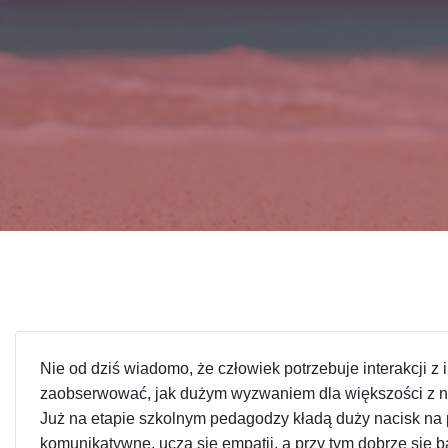
które
korzystają
z
czytnika
ekranu;
Naciśnij
klawisze
Control-
F10,
aby
otworzyć
menu
ułatwień
dostępu.
Nie od dziś wiadomo, że człowiek potrzebuje interakcji z
zaobserwować, jak dużym wyzwaniem dla większości z na
Już na etapie szkolnym pedagodzy kładą duży nacisk na pr
komunikatywne, uczą się empatii, a przy tym dobrze się b