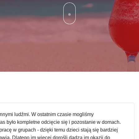
 innymi ludźmi. W ostatnim czasie mogliśmy
s było kompletne odcięcie się i pozostanie w domach.
acę w grupach - dzięki temu dzieci stają się bardziej
awią. Dlatego im więcej dorośli dadzą im okazji do