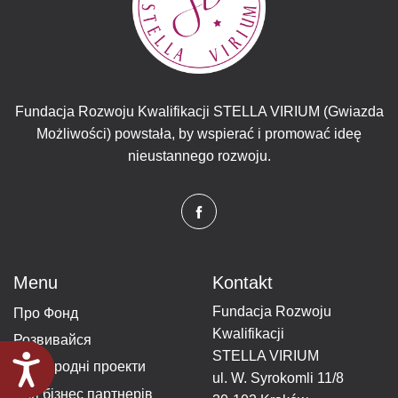
Fundacja Rozwoju Kwalifikacji STELLA VIRIUM (Gwiazda
Możliwości) powstała, by wspierać i promować ideę
nieustannego rozwoju.
Menu
Kontakt
Fundacja Rozwoju
Про Фонд
Kwalifikacji
Розвивайся
STELLA VIRIUM
Доступність
Міжнародні проекти
ul. W. Syrokomli 11/8
Для бізнес партнерів