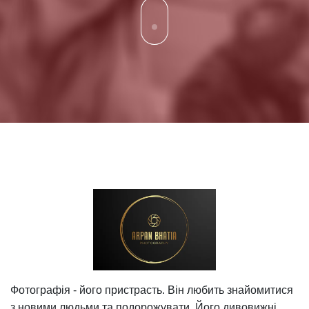
Фотографія - його пристрасть. Він любить знайомитися
з новими людьми та подорожувати. Його дивовижні