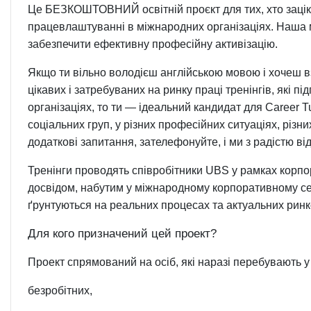
Це БЕЗКОШТОВНИЙ освітній проєкт для тих, хто заціка
працевлаштуванні в міжнародних організаціях. Наша м
забезпечити ефективну професійну активізацію.
Якщо ти вільно володієш англійською мовою і хочеш в
цікавих і затребуваних на ринку праці тренінгів, які п
організаціях, то ти — ідеальний кандидат для Career T
соціальних груп, у різних професійних ситуаціях, різн
додаткові запитання, зателефонуйте, і ми з радістю ві
Тренінги проводять співробітники UBS у рамках корпо
досвідом, набутим у міжнародному корпоративному с
ґрунтуються на реальних процесах та актуальних ринк
Для кого призначений цей проект?
Проект спрямований на осіб, які наразі перебувають у
безробітних,