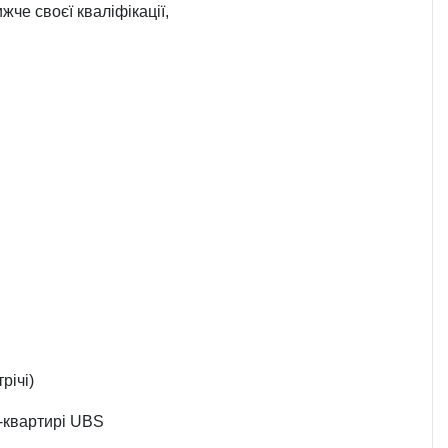
жче своєї кваліфікації,
річі)
б-квартирі UBS