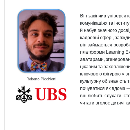
Він закінчив університ
комунікаціях та інстит
й набув значного досвід
кадровій сфері, завжди
він займається розроб
платформи Learning Ex
аватарами, згенерован
цікавим та захоплюючим
ключовою фігурою у вну
Roberto Picchiotti
культурну обізнаність
почуватися як вдома — 
він любить слухати іст
читати вголос дитячі к