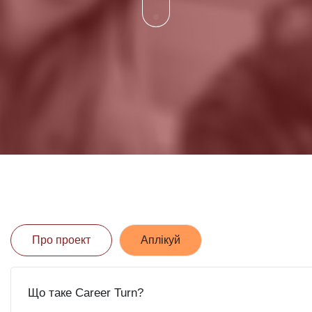
Про проект
Аплікуй
Що таке Career Turn?