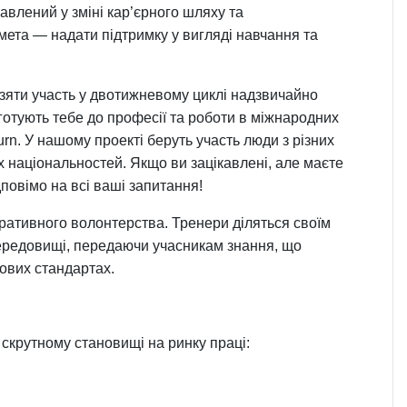
влений у зміні кар’єрного шляху та
ета — надати підтримку у вигляді навчання та
зяти участь у двотижневому циклі надзвичайно
ідготують тебе до професії та роботи в міжнародних
urn. У нашому проекті беруть участь люди з різних
их національностей. Якщо ви зацікавлені, але маєте
дповімо на всі ваші запитання!
ративного волонтерства. Тренери діляться своїм
ередовищі, передаючи учасникам знання, що
ових стандартах.
 скрутному становищі на ринку праці: