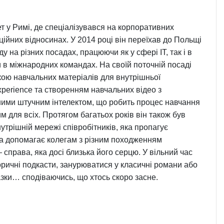
ет у Римі, де спеціалізувався на корпоративних
уційних відносинах. У 2014 році він переїхав до Польщі
у на різних посадах, працюючи як у сфері ІТ, так і в
 в міжнародних командах. На своїй поточній посаді
кою навчальних матеріалів для внутрішньої
perience та створенням навчальних відео з
ими штучним інтелектом, що робить процес навчання
 для всіх. Протягом багатьох років він також був
трішній мережі співробітників, яка пропагує
 та допомагає колегам з різним походженням
справа, яка досі близька його серцю. У вільний час
оричні подкасти, занурюватися у класичні романи або
азки… сподіваючись, що хтось скоро засне.