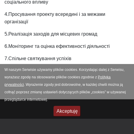
соціального впливу
4.Просування проекту всередині і за межами
організації
5.Реалізація заходів для місцевих громад
6.Моніторинг та оцінка ефективності діяльності
7.Спільне святкування успіхів
W naszym Serwisie używamy plików cookies. Korzystając dalej z Serwisu,
wyrażasz zgodę na stosowanie plików cookies zgodnie z
Polityka
prywatności
. Wyrażenie zgody jest dobrowolne, w każdej chwili można ją
cofnąć poprzez zmianę ustawień dotyczących plików „cookies” w używanej
przeglądarce internetowej.
Akceptuję