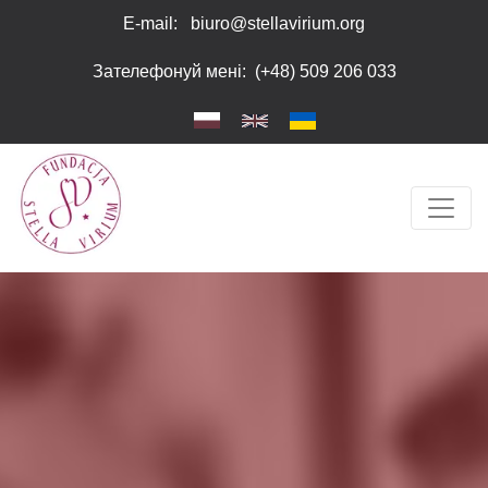
Перейти до основного вмісту
Зверніть
E-mail:
biuro@stellavirium.org
увагу:
Цей
Зателефонуй мені
:
(+48) 509 206 033
веб-
сайт
містить
систему
доступності.