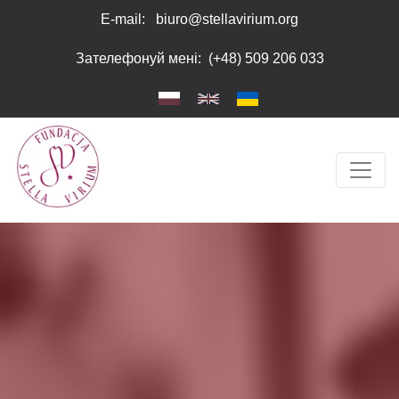
Перейти до основного вмісту
Зверніть
E-mail:
biuro@stellavirium.org
увагу:
Цей
Зателефонуй мені
:
(+48) 509 206 033
веб-
сайт
містить
систему
доступності.